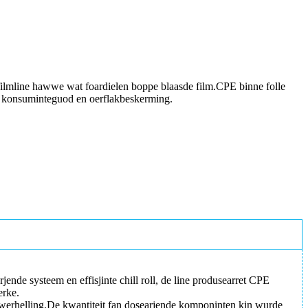
-filmline hawwe wat foardielen boppe blaasde film.CPE binne folle
ng, konsuminteguod en oerflakbeskerming.
jende systeem en effisjinte chill roll, de line produsearret CPE
erke.
en werhelling.De kwantiteit fan dosearjende komponinten kin wurde