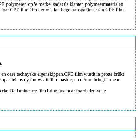
 PE-polymeren op 'e merke, sadat ús klanten polymeermaterialen
rt foar CPE film.Om der wis fan hege transparânsje fan CPE film,
h.
je en oare technyske eigenskippen.CPE-film wurdt in protte brûkt
apasiteit as dy fan waait film masine, en dêrom bringt it mear
e.De laminearre film bringt ús mear foardielen yn 'e