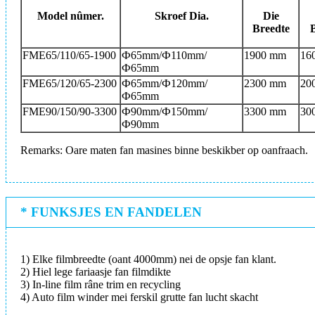
Model nûmer.
Skroef Dia.
Die
Breedte
FME65/110/65-1900
Ф65mm/Ф110mm/
1900 mm
16
Ф65mm
FME65/120/65-2300
Ф65mm/Ф120mm/
2300 mm
20
Ф65mm
FME90/150/90-3300
Ф90mm/Ф150mm/
3300 mm
30
Ф90mm
Remarks: Oare maten fan masines binne beskikber op oanfraach.
* FUNKSJES EN FANDELEN
1) Elke filmbreedte (oant 4000mm) nei de opsje fan klant.
2) Hiel lege fariaasje fan filmdikte
3) In-line film râne trim en recycling
4) Auto film winder mei ferskil grutte fan lucht skacht