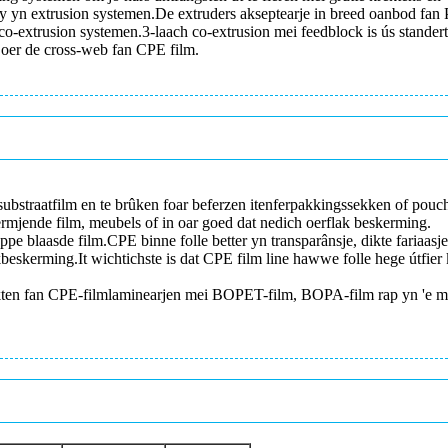
ogy yn extrusion systemen.De extruders akseptearje in breed oanbod fan
co-extrusion systemen.3-laach co-extrusion mei feedblock is ús stande
 oer de cross-web fan CPE film.
straatfilm en te brûken foar beferzen itenferpakkingssekken of pouc
mjende film, meubels of in oar goed dat nedich oerflak beskerming.
pe blaasde film.CPE binne folle better yn transparânsje, dikte fariaas
eskerming.It wichtichste is dat CPE film line hawwe folle hege útfier k
ten fan CPE-filmlaminearjen mei BOPET-film, BOPA-film rap yn 'e merk