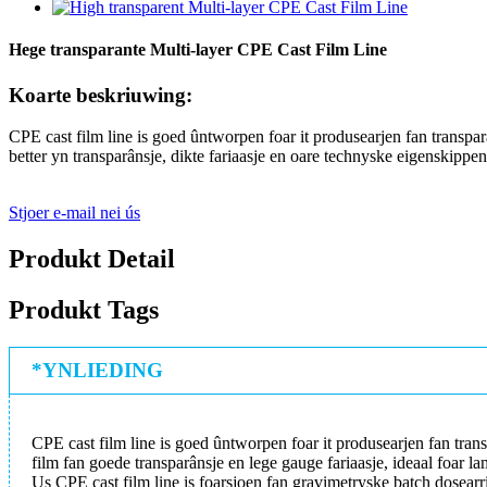
Hege transparante Multi-layer CPE Cast Film Line
Koarte beskriuwing:
CPE cast film line is goed ûntworpen foar it produsearjen fan transp
better yn transparânsje, dikte fariaasje en oare technyske eigenskipp
Stjoer e-mail nei ús
Produkt Detail
Produkt Tags
*YNLIEDING
CPE cast film line is goed ûntworpen foar it produsearjen fan trans
film fan goede transparânsje en lege gauge fariaasje, ideaal foar l
Us CPE cast film line is foarsjoen fan gravimetryske batch dosear