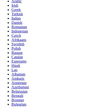
Arabic
Irish
Greek
Turkish
Italian
Danish
Romanian
Indonesian
Czech
Afrikaans
Swedish
Polish
Basque
Catalan
Esperanto
Hindi
Lao
Albanian
Amharic
Armenian
Azerbaijani
Belarusian
Bengali
Bosnian
Bulgarian