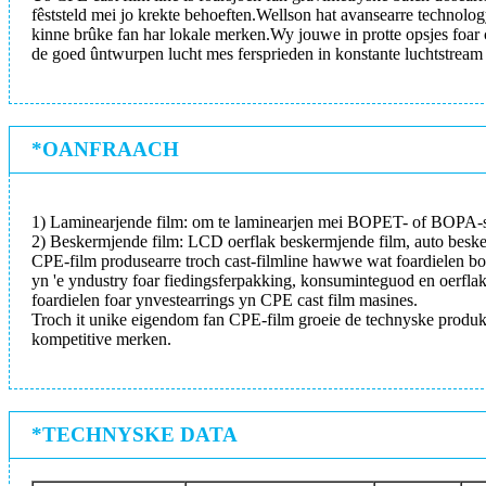
fêststeld mei jo krekte behoeften.Wellson hat avansearre technol
kinne brûke fan har lokale merken.Wy jouwe in protte opsjes foar 
de goed ûntwurpen lucht mes fersprieden in konstante luchtstream
*OANFRAACH
1) Laminearjende film: om te laminearjen mei BOPET- of BOPA-sub
2) Beskermjende film: LCD oerflak beskermjende film, auto besker
CPE-film produsearre troch cast-filmline hawwe wat foardielen bop
yn 'e yndustry foar fiedingsferpakking, konsuminteguod en oerflakb
foardielen foar ynvestearrings yn CPE cast film masines.
Troch it unike eigendom fan CPE-film groeie de technyske produk
kompetitive merken.
*TECHNYSKE DATA