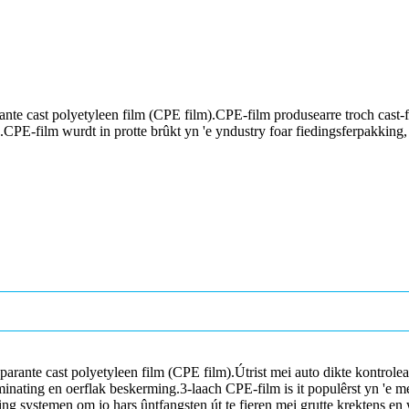
arante cast polyetyleen film (CPE film).CPE-film produsearre troch cast
en.CPE-film wurdt in protte brûkt yn 'e yndustry foar fiedingsferpakki
parante cast polyetyleen film (CPE film).Útrist mei auto dikte kontrolear
aminating en oerflak beskerming.3-laach CPE-film is it populêrst yn 'e m
ring systemen om jo hars ûntfangsten út te fieren mei grutte krektens 