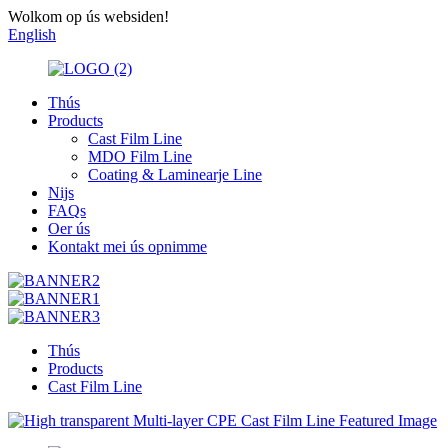
Wolkom op ús websiden!
English
Thús
Products
Cast Film Line
MDO Film Line
Coating & Laminearje Line
Nijs
FAQs
Oer ús
Kontakt mei ús opnimme
Thús
Products
Cast Film Line