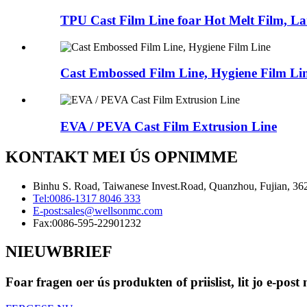
TPU Cast Film Line foar Hot Melt Film, Lam
Cast Embossed Film Line, Hygiene Film Li
EVA / PEVA Cast Film Extrusion Line
KONTAKT MEI ÚS OPNIMME
Binhu S. Road, Taiwanese Invest.Road, Quanzhou, Fujian, 36
Tel:
0086-1317 8046 333
E-post:
sales@wellsonmc.com
Fax:
0086-595-22901232
NIEUWBRIEF
Foar fragen oer ús produkten of priislist, lit jo e-pos